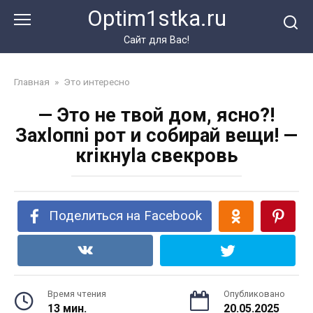
Перейти
Optim1stka.ru
к
контенту
Сайт для Вас!
Главная
»
Это интересно
— Это не твой дом, ясно?!
Захlопni рот и собирай вещи! —
кriкнуlа свекровь
Поделиться на Facebook
Время чтения
Опубликовано
13 мин.
20.05.2025