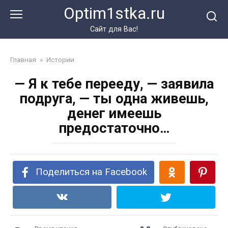
Перейти
Optim1stka.ru
к
контенту
Сайт для Вас!
Главная
»
Истории
— Я к тебе перееду, — заявила
подруга, — ты одна живешь,
денег имеешь
предостаточно…
Поделиться на Facebook