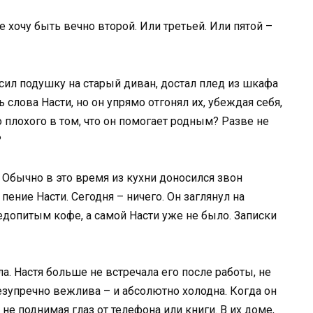
не хочу быть вечно второй. Или третьей. Или пятой –
росил подушку на старый диван, достал плед из шкафа
ь слова Насти, но он упрямо отгонял их, убеждая себя,
о плохого в том, что он помогает родным? Разве не
?
 Обычно в это время из кухни доносился звон
пение Насти. Сегодня – ничего. Он заглянул на
недопитым кофе, а самой Насти уже не было. Записки
. Настя больше не встречала его после работы, не
езупречно вежлива – и абсолютно холодна. Когда он
не поднимая глаз от телефона или книги. В их доме,