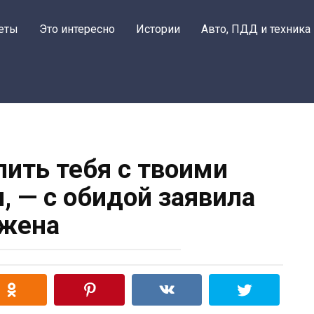
еты
Это интересно
Истории
Авто, ПДД и техника
лить тебя с твоими
, — с обидой заявила
жена