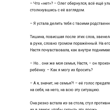
– Что «нет»? – Олег обернулся, всё ещё ул
столкнувшись с её взглядом.
– Я устала делить тебя с твоими родствен
Тишина, повисшая после этих слов, звенел
в руке, словно громом поражённый. На его
Настя почувствовала, как внутри поднимае
– Но… они же моя семья, Настя, – он прои
ребёнку. – Как я могу их бросить?
– А я, значит, не семья?! – её голос преда
на себя, на него, на всю эту ситуацию.
Она резко встала из-за стола, стул против
их в замок, чтобы скрыть эту дрожь.