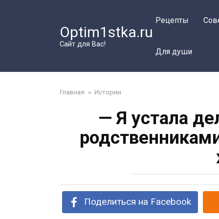
Перейти
к
Рецепты
Сов
Optim1stka.ru
контенту
Сайт для Вас!
Для души
Главная
»
Истории
— Я устала де
родственниками
Поделиться на Facebook