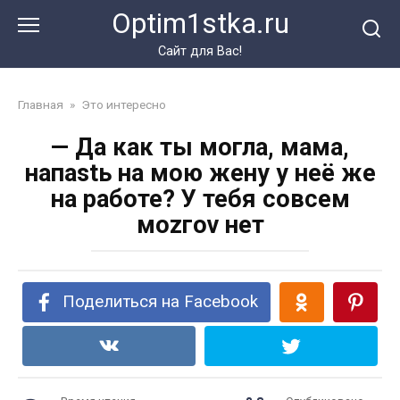
Перейти
Optim1stka.ru
к
контенту
Сайт для Вас!
Главная
»
Это интересно
— Да как ты могла, мама,
напаstь на мою жену у неё же
на работе? У тебя совсем
моzгоv нет
Поделиться на Facebook