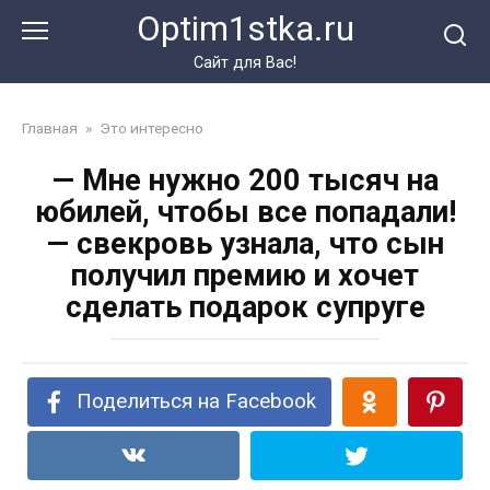
Перейти
Optim1stka.ru
к
контенту
Сайт для Вас!
Главная
»
Это интересно
— Мне нужно 200 тысяч на
юбилей, чтобы все попадали!
— свекровь узнала, что сын
получил премию и хочет
сделать подарок супруге
Поделиться на Facebook