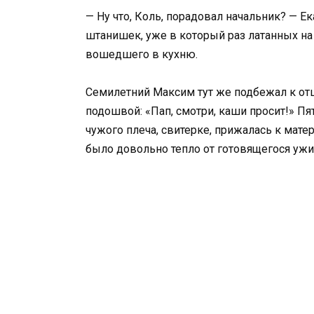
— Ну что, Коль, порадовал начальник? — 
штанишек, уже в который раз латанных на
вошедшего в кухню.
Семилетний Максим тут же подбежал к отц
подошвой: «Пап, смотри, каши просит!» Пят
чужого плеча, свитерке, прижалась к мате
было довольно тепло от готовящегося ужи