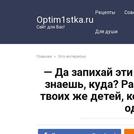
Перейти
к
Рецепты
Сов
Optim1stka.ru
контенту
Сайт для Вас!
Для души
Главная
»
Это интересно
— Да запихай эти
знаешь, куда? Р
твоих же детей, 
о