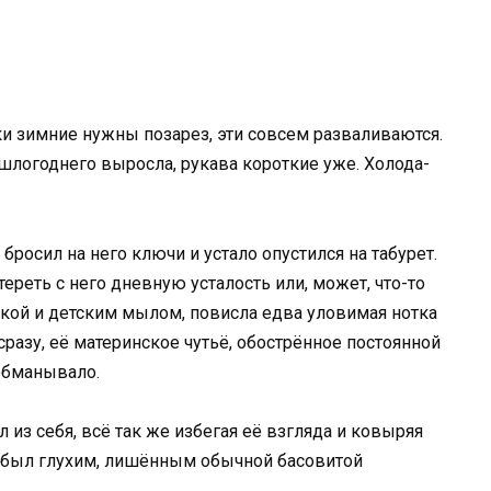
и зимние нужны позарез, эти совсем разваливаются.
шлогоднего выросла, рукава короткие уже. Холода-
 бросил на него ключи и устало опустился на табурет.
ереть с него дневную усталость или, может, что-то
кой и детским мылом, повисла едва уловимая нотка
сразу, её материнское чутьё, обострённое постоянной
 обманывало.
 из себя, всё так же избегая её взгляда и ковыряя
го был глухим, лишённым обычной басовитой