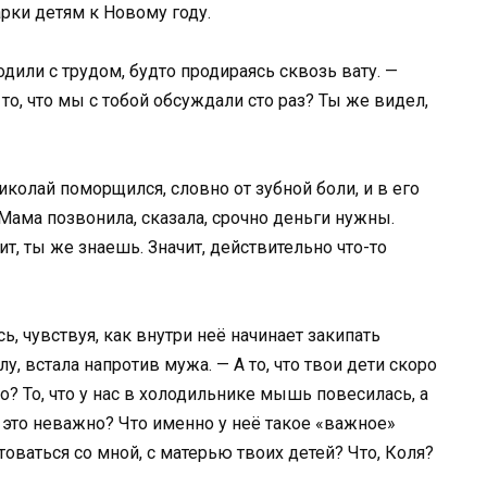
арки детям к Новому году.
одили с трудом, будто продираясь сквозь вату. —
то, что мы с тобой обсуждали сто раз? Ты же видел,
Николай поморщился, словно от зубной боли, и в его
Мама позвонила, сказала, срочно деньги нужны.
ит, ты же знаешь. Значит, действительно что-то
, чувствуя, как внутри неё начинает закипать
лу, встала напротив мужа. — А то, что твои дети скоро
о? То, что у нас в холодильнике мышь повесилась, а
 это неважно? Что именно у неё такое «важное»
товаться со мной, с матерью твоих детей? Что, Коля?