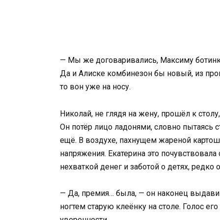
— Мы же договаривались, Максиму ботинк
Да и Алиске комбинезон бы новый, из про
то вон уже на носу.
Николай, не глядя на жену, прошёл к столу,
Он потёр лицо ладонями, словно пытаясь ст
ещё. В воздухе, пахнущем жареной картош
напряжения. Екатерина это почувствовала 
нехваткой денег и заботой о детях, редко
— Да, премия… была, — он наконец выдавил
ногтем старую клеёнку на столе. Голос е
уверенности.