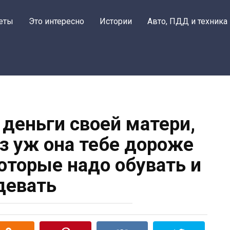
еты
Это интересно
Истории
Авто, ПДД и техника
 деньги своей матери,
аз уж она тебе дороже
которые надо обувать и
девать