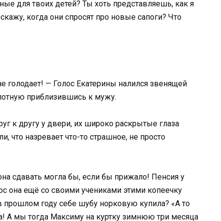
ные для твоих детей? Ты хоть представляешь, как я
 скажу, когда они спросят про новые сапоги? Что
 не голодает! — Голос Екатерины налился звенящей
плотную приблизившись к мужу.
руг к другу у двери, их широко раскрытые глаза
ли, что назревает что-то страшное, не просто
она сдавать могла бы, если бы прижало! Пенсия у
плюс она ещё со своими учениками этими копеечку
 в прошлом году себе шубу норковую купила? «А то
ала! А мы тогда Максиму на куртку зимнюю три месяца