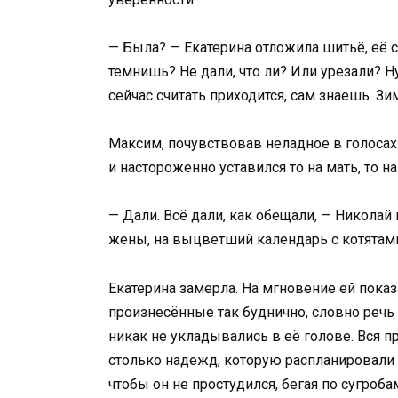
— Была? — Екатерина отложила шитьё, её с
темнишь? Не дали, что ли? Или урезали? Н
сейчас считать приходится, сам знаешь. Зи
Максим, почувствовав неладное в голосах
и настороженно уставился то на мать, то н
— Дали. Всё дали, как обещали, — Николай
жены, на выцветший календарь с котятами 
Екатерина замерла. На мгновение ей показ
произнесённые так буднично, словно речь 
никак не укладывались в её голове. Вся п
столько надежд, которую распланировали 
чтобы он не простудился, бегая по сугроб