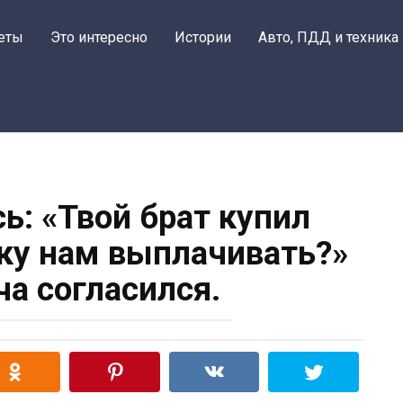
еты
Это интересно
Истории
Авто, ПДД и техника
ь: «Твой брат купил
еку нам выплачивать?»
а согласился.