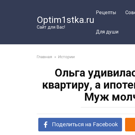
Перейти
к
Рецепты
Сов
Optim1stka.ru
контенту
Сайт для Вас!
Для души
Главная
»
Истории
Ольга удивилас
квартиру, а ипот
Муж молч
Поделиться на Facebook