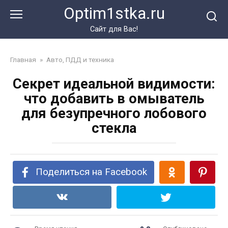
Перейти
Optim1stka.ru
к
контенту
Сайт для Вас!
Главная
»
Авто, ПДД и техника
Секрет идеальной видимости:
что добавить в омыватель
для безупречного лобового
стекла
Поделиться на Facebook