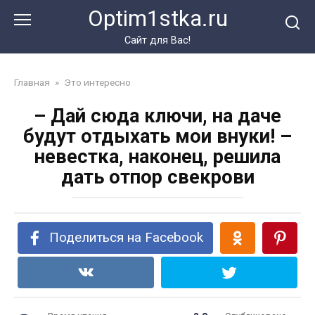
Перейти
Optim1stka.ru
к
контенту
Сайт для Вас!
Главная
»
Это интересно
– Дай сюда ключи, на даче
будут отдыхать мои внуки! –
невестка, наконец, решила
дать отпор свекрови
Поделиться на Facebook