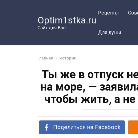
Перейти
к
Рецепты
Сов
Optim1stka.ru
контенту
Сайт для Вас!
Для души
Главная
»
Истории
Ты же в отпуск н
на море, — заявил
чтобы жить, а не
Поделиться на Facebook