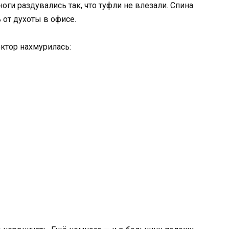
оги раздувались так, что туфли не влезали. Спина
 от духоты в офисе.
октор нахмурилась: