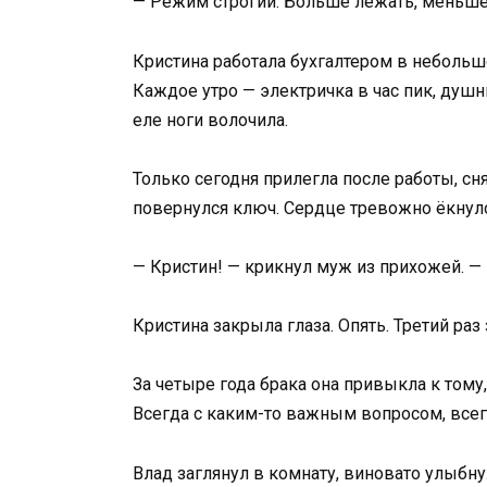
— Режим строгий. Больше лежать, меньше 
Кристина работала бухгалтером в небольшо
Каждое утро — электричка в час пик, душн
еле ноги волочила.
Только сегодня прилегла после работы, сн
повернулся ключ. Сердце тревожно ёкнул
— Кристин! — крикнул муж из прихожей. —
Кристина закрыла глаза. Опять. Третий ра
За четыре года брака она привыкла к тому
Всегда с каким-то важным вопросом, все
Влад заглянул в комнату, виновато улыбну