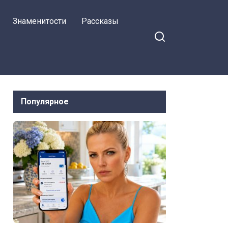
оскорбления от семьи
Знаменитости
Рассказы
мужа Ирина
Популярное