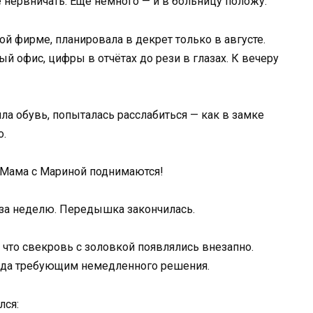
нервничать. Ещё немного — и в больницу положу.
й фирме, планировала в декрет только в августе.
ый офис, цифры в отчётах до рези в глазах. К вечеру
яла обувь, попыталась расслабиться — как в замке
о.
 Мама с Мариной поднимаются!
з за неделю. Передышка закончилась.
, что свекровь с золовкой появлялись внезапно.
гда требующим немедленного решения.
лся: