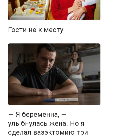
Гости не к месту
— Я беременна, —
улыбнулась жена. Но я
сделал вазэктомию три