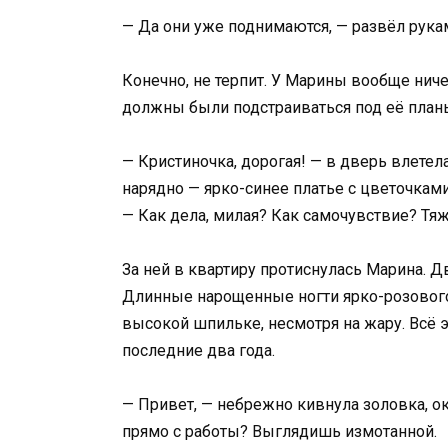
— Да они уже поднимаются, — развёл рукам
Конечно, не терпит. У Марины вообще ниче
должны были подстраиваться под её планы
— Кристиночка, дорогая! — в дверь влете
нарядно — ярко-синее платье с цветочкам
— Как дела, милая? Как самочувствие? Т
За ней в квартиру протиснулась Марина. Дв
Длинные нарощенные ногти ярко-розового 
высокой шпильке, несмотря на жару. Всё э
последние два года.
— Привет, — небрежно кивнула золовка, о
прямо с работы? Выглядишь измотанной.