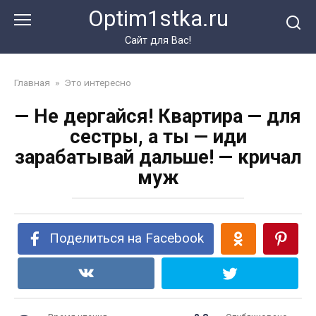
Перейти
Optim1stka.ru
к
контенту
Сайт для Вас!
Главная
»
Это интересно
— Не дергайся! Квартира — для
сестры, а ты — иди
зарабатывай дальше! — кричал
муж
Поделиться на Facebook