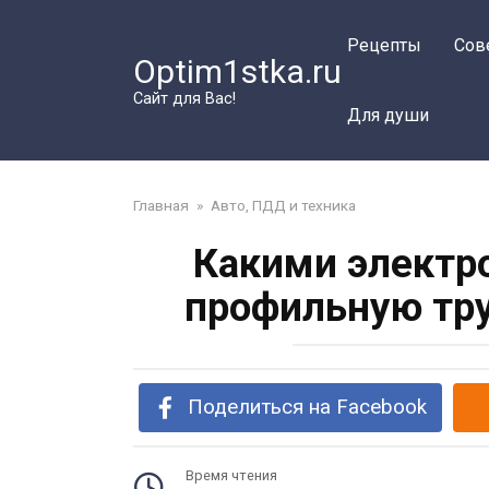
Перейти
к
Рецепты
Сов
Optim1stka.ru
контенту
Сайт для Вас!
Для души
Главная
»
Авто, ПДД и техника
Какими электр
профильную тру
Поделиться на Facebook
Время чтения