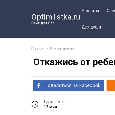
Перейти
к
Рецепты
Сов
Optim1stka.ru
контенту
Сайт для Вас!
Для души
Главная
»
Это интересно
Откажись от ребе
Поделиться на Facebook
Время чтения
12 мин.