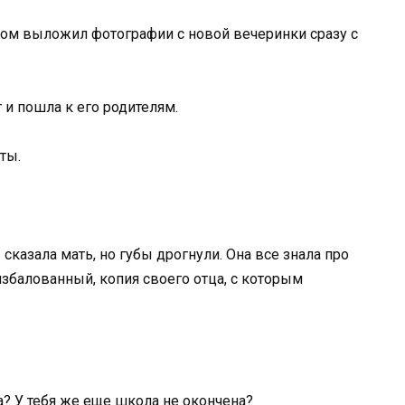
ром выложил фотографии с новой вечеринки сразу с
т и пошла к его родителям.
ты.
 сказала мать, но губы дрогнули. Она все знала про
избалованный, копия своего отца, с которым
а? У тебя же еще школа не окончена?