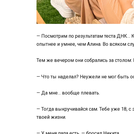
— Посмотрим по результатам теста ДНК… 
опытнее и умнее, чем Алина. Во всяком слу
Тем же вечером они собрались за столом: 
— Что ты наделал? Неужели не мог быть о
— Да мне… вообще плевать.
— Тогда выкручивайся сам. Тебе уже 18, 
твоей жизни.
— У меня папа есть, — бросил Никита.