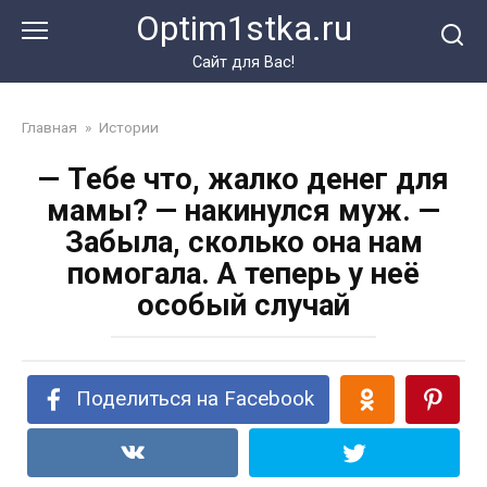
Перейти
Optim1stka.ru
к
контенту
Сайт для Вас!
Главная
»
Истории
— Тебе что, жалко денег для
мамы? — накинулся муж. —
Забыла, сколько она нам
помогала. А теперь у неё
особый случай
Поделиться на Facebook