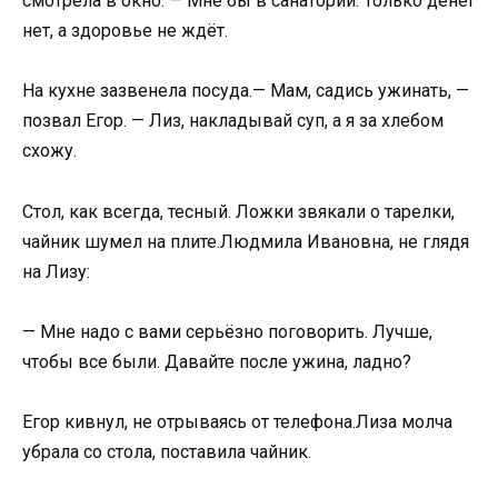
смотрела в окно. — Мне бы в санаторий. Только денег
нет, а здоровье не ждёт.
На кухне зазвенела посуда.— Мам, садись ужинать, —
позвал Егор. — Лиз, накладывай суп, а я за хлебом
схожу.
Стол, как всегда, тесный. Ложки звякали о тарелки,
чайник шумел на плите.Людмила Ивановна, не глядя
на Лизу:
— Мне надо с вами серьёзно поговорить. Лучше,
чтобы все были. Давайте после ужина, ладно?
Егор кивнул, не отрываясь от телефона.Лиза молча
убрала со стола, поставила чайник.