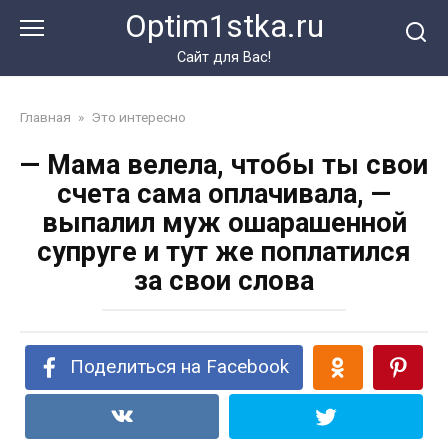
Перейти
Optim1stka.ru
к
контенту
Сайт для Вас!
Главная
»
Это интересно
— Мама велела, чтобы ты свои
счета сама оплачивала, —
выпалил муж ошарашенной
супруге и тут же поплатился
за свои слова
Поделиться на Facebook