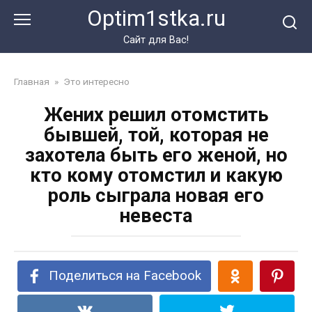
Перейти
Optim1stka.ru
к
контенту
Сайт для Вас!
Главная
»
Это интересно
Жених решил отомстить
бывшей, той, которая не
захотела быть его женой, но
кто кому отомстил и какую
роль сыграла новая его
невеста
Поделиться на Facebook