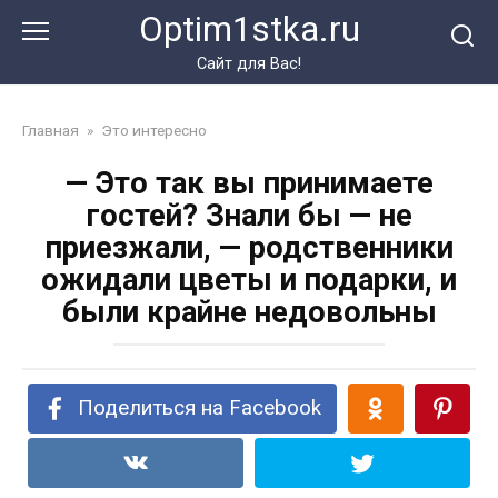
Перейти
Optim1stka.ru
к
контенту
Сайт для Вас!
Главная
»
Это интересно
— Это так вы принимаете
гостей? Знали бы — не
приезжали, — родственники
ожидали цветы и подарки, и
были крайне недовольны
Поделиться на Facebook