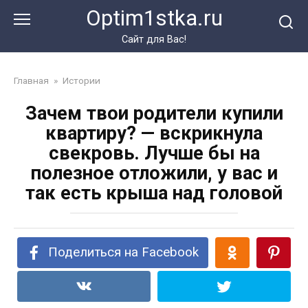
Перейти
Optim1stka.ru
к
контенту
Сайт для Вас!
Главная
»
Истории
Зачем твои родители купили
квартиру? — вскрикнула
свекровь. Лучше бы на
полезное отложили, у вас и
так есть крыша над головой
Поделиться на Facebook