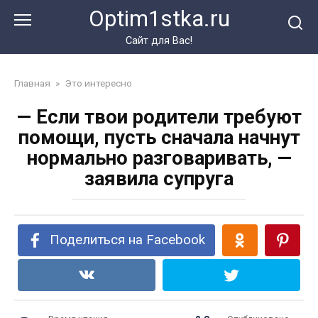
Перейти
Optim1stka.ru
к
контенту
Сайт для Вас!
Главная
»
Это интересно
— Если твои родители требуют
помощи, пусть сначала начнут
нормально разговаривать, —
заявила супруга
Поделиться на Facebook