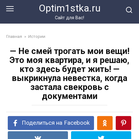
Перейти
Optim1stka.ru
к
контенту
Сайт для Вас!
Главная
»
Истории
— Не смей трогать мои вещи!
Это моя квартира, и я решаю,
кто здесь будет жить! —
выкрикнула невестка, когда
застала свекровь с
документами
Поделиться на Facebook