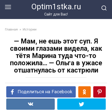
Перейти
Optim1stka.ru
к
контенту
Сайт для Вас!
Главная
»
Истории
— Мам, не ешь этот суп. Я
своими глазами видела, как
тётя Марина туда что-то
положила… — Ольга в ужасе
отшатнулась от кастрюли
Поделиться на Facebook