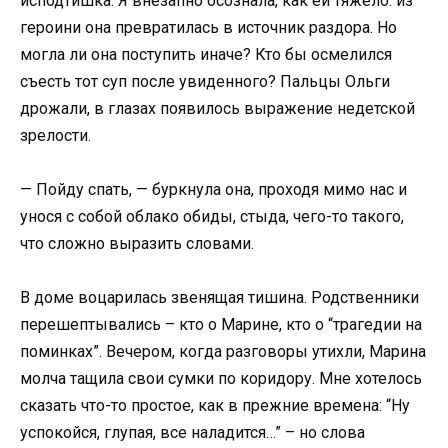
исподтишка. Я внезапно осознала, как ей тяжело: из
героини она превратилась в источник раздора. Но
могла ли она поступить иначе? Кто бы осмелился
съесть тот суп после увиденного? Пальцы Ольги
дрожали, в глазах появилось выражение недетской
зрелости.
— Пойду спать, — буркнула она, проходя мимо нас и
унося с собой облако обиды, стыда, чего-то такого,
что сложно выразить словами.
В доме воцарилась звенящая тишина. Родственники
перешептывались – кто о Марине, кто о “трагедии на
поминках”. Вечером, когда разговоры утихли, Марина
молча тащила свои сумки по коридору. Мне хотелось
сказать что-то простое, как в прежние времена: “Ну
успокойся, глупая, все наладится…” – но слова