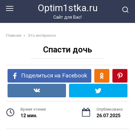
Перейти
Optim1stka.ru
к
контенту
Сайт для Вас!
Главная
»
Это интересно
Спасти дочь
Поделиться на Facebook
Время чтения
Опубликовано
12 мин.
26.07.2025