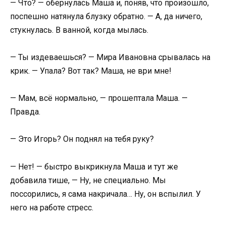
— Что? — обернулась Маша и, поняв, что произошло,
поспешно натянула блузку обратно. — А, да ничего,
стукнулась. В ванной, когда мылась.
— Ты издеваешься? — Мира Ивановна срывалась на
крик. — Упала? Вот так? Маша, не ври мне!
— Мам, всё нормально, — прошептала Маша. —
Правда.
— Это Игорь? Он поднял на тебя руку?
— Нет! — быстро выкрикнула Маша и тут же
добавила тише, — Ну, не специально. Мы
поссорились, я сама накричала… Ну, он вспылил. У
него на работе стресс.