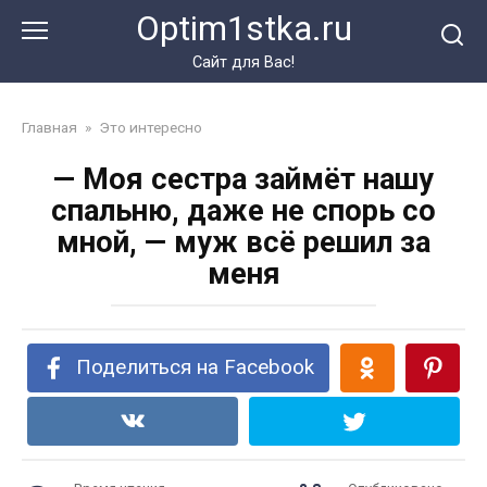
Перейти
Optim1stka.ru
к
контенту
Сайт для Вас!
Главная
»
Это интересно
— Моя сестра займёт нашу
спальню, даже не спорь со
мной, — муж всё решил за
меня
Поделиться на Facebook