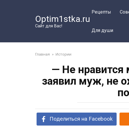
Перейти
к
Рецепты
Сов
Optim1stka.ru
контенту
Сайт для Вас!
Для души
Главная
»
Истории
— Не нравится 
заявил муж, не о
по
Поделиться на Facebook