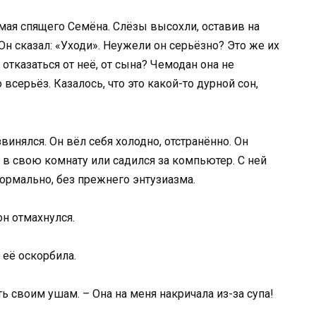
имая спящего Семёна. Слёзы высохли, оставив на
н сказал: «Уходи». Неужели он серьёзно? Это же их
 отказаться от неё, от сына? Чемодан она не
о всерьёз. Казалось, что это какой-то дурной сон,
винялся. Он вёл себя холодно, отстранённо. Он
л в свою комнату или садился за компьютер. С ней
ормально, без прежнего энтузиазма.
он отмахнулся.
 её оскорбила.
ь своим ушам. – Она на меня накричала из-за супа!