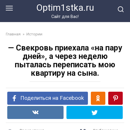
Перейти
Optim1stka.ru
к
контенту
Сайт для Вас!
Главная
»
Истории
— Свекровь приехала «на пару
дней», а через неделю
пыталась переписать мою
квартиру на сына.
Поделиться на Facebook