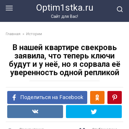
Перейти
Optim1stka.ru
к
контенту
Сайт для Вас!
Главная
»
Истории
В нашей квартире свекровь
заявила, что теперь ключи
будут и у неё, но я сорвала её
уверенность одной репликой
Поделиться на Facebook