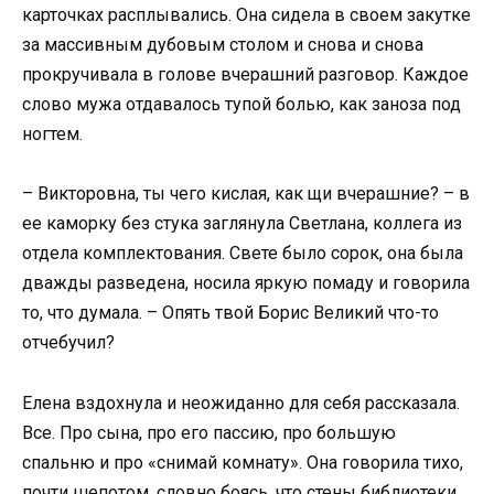
карточках расплывались. Она сидела в своем закутке
за массивным дубовым столом и снова и снова
прокручивала в голове вчерашний разговор. Каждое
слово мужа отдавалось тупой болью, как заноза под
ногтем.
– Викторовна, ты чего кислая, как щи вчерашние? – в
ее каморку без стука заглянула Светлана, коллега из
отдела комплектования. Свете было сорок, она была
дважды разведена, носила яркую помаду и говорила
то, что думала. – Опять твой Борис Великий что-то
отчебучил?
Елена вздохнула и неожиданно для себя рассказала.
Все. Про сына, про его пассию, про большую
спальню и про «снимай комнату». Она говорила тихо,
почти шепотом, словно боясь, что стены библиотеки