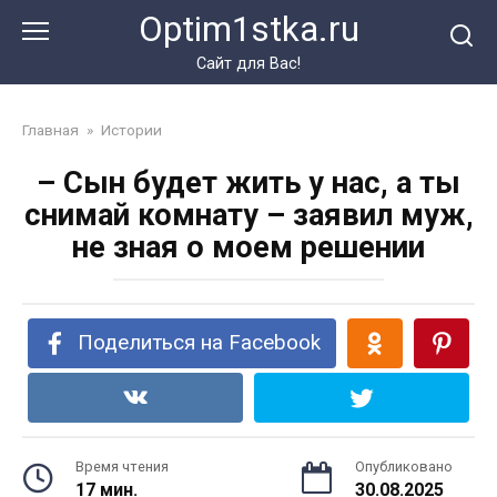
Перейти
Optim1stka.ru
к
контенту
Сайт для Вас!
Главная
»
Истории
– Сын будет жить у нас, а ты
снимай комнату – заявил муж,
не зная о моем решении
Поделиться на Facebook
Время чтения
Опубликовано
17 мин.
30.08.2025