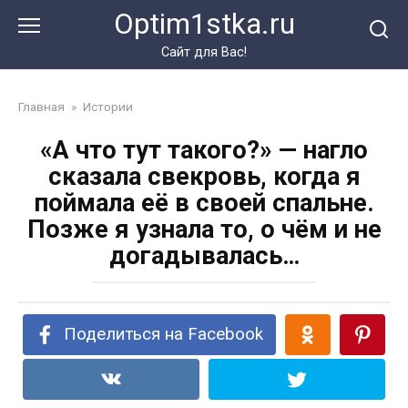
Перейти
Optim1stka.ru
к
контенту
Сайт для Вас!
Главная
»
Истории
«А что тут такого?» — нагло
сказала свекровь, когда я
поймала её в своей спальне.
Позже я узнала то, о чём и не
догадывалась…
Поделиться на Facebook