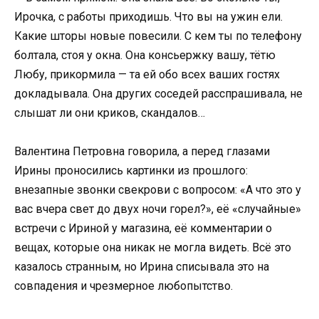
Ирочка, с работы приходишь. Что вы на ужин ели.
Какие шторы новые повесили. С кем ты по телефону
болтала, стоя у окна. Она консьержку вашу, тётю
Любу, прикормила — та ей обо всех ваших гостях
докладывала. Она других соседей расспрашивала, не
слышат ли они криков, скандалов…
Валентина Петровна говорила, а перед глазами
Ирины проносились картинки из прошлого:
внезапные звонки свекрови с вопросом: «А что это у
вас вчера свет до двух ночи горел?», её «случайные»
встречи с Ириной у магазина, её комментарии о
вещах, которые она никак не могла видеть. Всё это
казалось странным, но Ирина списывала это на
совпадения и чрезмерное любопытство.