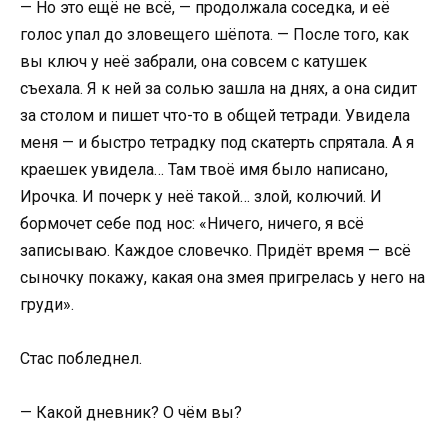
— Но это ещё не всё, — продолжала соседка, и её
голос упал до зловещего шёпота. — После того, как
вы ключ у неё забрали, она совсем с катушек
съехала. Я к ней за солью зашла на днях, а она сидит
за столом и пишет что-то в общей тетради. Увидела
меня — и быстро тетрадку под скатерть спрятала. А я
краешек увидела… Там твоё имя было написано,
Ирочка. И почерк у неё такой… злой, колючий. И
бормочет себе под нос: «Ничего, ничего, я всё
записываю. Каждое словечко. Придёт время — всё
сыночку покажу, какая она змея пригрелась у него на
груди».
Стас побледнел.
— Какой дневник? О чём вы?