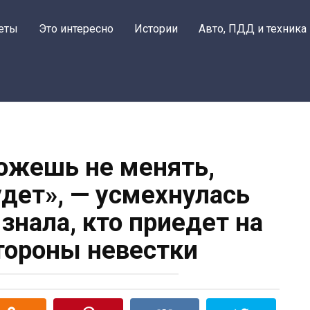
еты
Это интересно
Истории
Авто, ПДД и техника
жешь не менять,
удет», — усмехнулась
 знала, кто приедет на
стороны невестки