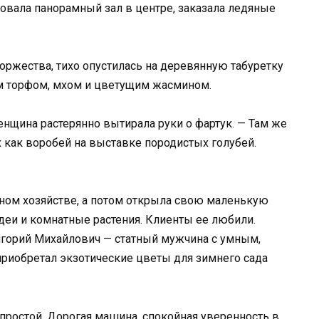
овала панорамный зал в центре, заказала ледяные
оржества, тихо опустилась на деревянную табуретку
м торфом, мхом и цветущим жасмином.
енщина растерянно вытирала руки о фартук. — Там же
х как воробей на выставке породистых голубей.
чном хозяйстве, а потом открыла свою маленькую
еи и комнатные растения. Клиенты ее любили.
игорий Михайлович — статный мужчина с умным,
риобретал экзотические цветы для зимнего сада
епростой. Дорогая машина, спокойная уверенность в