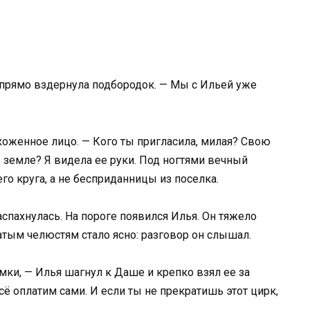
упрямо вздернула подбородок. — Мы с Ильей уже
хоженное лицо. — Кого ты пригласила, милая? Свою
 земле? Я видела ее руки. Под ногтями вечный
го круга, а не бесприданницы из поселка.
спахнулась. На пороге появился Илья. Он тяжело
атым челюстям стало ясно: разговор он слышал.
ки, — Илья шагнул к Даше и крепко взял ее за
сё оплатим сами. И если ты не прекратишь этот цирк,