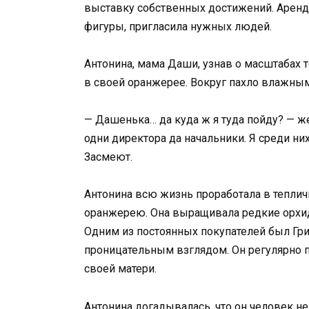
выставку собственных достижений. Аренд
фигуры, пригласила нужных людей.
Антонина, мама Даши, узнав о масштабах т
в своей оранжерее. Вокруг пахло влажны
— Дашенька… да куда ж я туда пойду? — ж
одни директора да начальники. Я среди ни
Засмеют.
Антонина всю жизнь проработала в тепли
оранжерею. Она выращивала редкие орхид
Одним из постоянных покупателей был Гр
проницательным взглядом. Он регулярно п
своей матери.
Антонина догадывалась, что он человек н