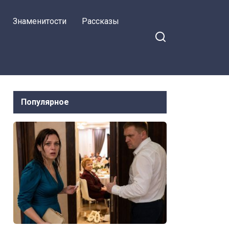
за спиной говорит
Знаменитости
Рассказы
свекровь
Популярное