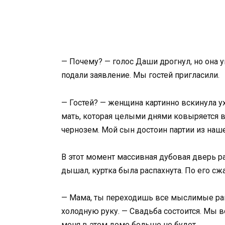
— Почему? — голос Даши дрогнул, но она 
подали заявление. Мы гостей пригласили.
— Гостей? — женщина картинно вскинула у
мать, которая целыми днями ковыряется в
чернозем. Мой сын достоин партии из наше
В этот момент массивная дубовая дверь ра
дышал, куртка была распахнута. По его сж
— Мама, ты переходишь все мыслимые рам
холодную руку. — Свадьба состоится. Мы в
меня в этом доме больше не будет.