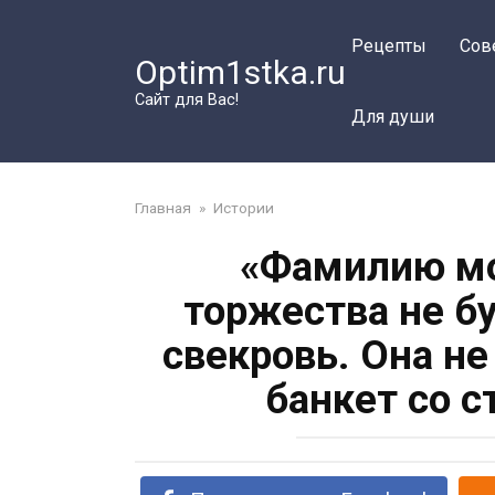
Перейти
к
Рецепты
Сов
Optim1stka.ru
контенту
Сайт для Вас!
Для души
Главная
»
Истории
«Фамилию мо
торжества не б
свекровь. Она не
банкет со 