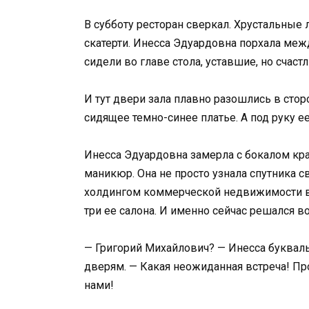
В субботу ресторан сверкал. Хрустальны
скатерти. Инесса Эдуардовна порхала ме
сидели во главе стола, уставшие, но счаст
И тут двери зала плавно разошлись в стор
сидящее темно-синее платье. А под руку е
Инесса Эдуардовна замерла с бокалом кра
маникюр. Она не просто узнала спутника 
холдингом коммерческой недвижимости в 
три ее салона. И именно сейчас решался в
— Григорий Михайлович? — Инесса букваль
дверям. — Какая неожиданная встреча! Про
нами!