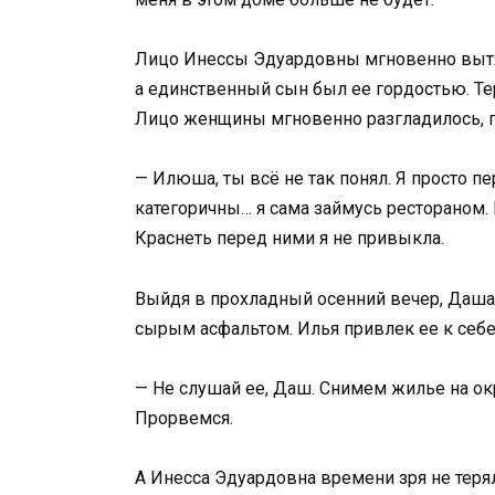
Лицо Инессы Эдуардовны мгновенно вытян
а единственный сын был ее гордостью. Тер
Лицо женщины мгновенно разгладилось, по
— Илюша, ты всё не так понял. Я просто п
категоричны… я сама займусь рестораном.
Краснеть перед ними я не привыкла.
Выйдя в прохладный осенний вечер, Даша
сырым асфальтом. Илья привлек ее к себе,
— Не слушай ее, Даш. Снимем жилье на ок
Прорвемся.
А Инесса Эдуардовна времени зря не терял