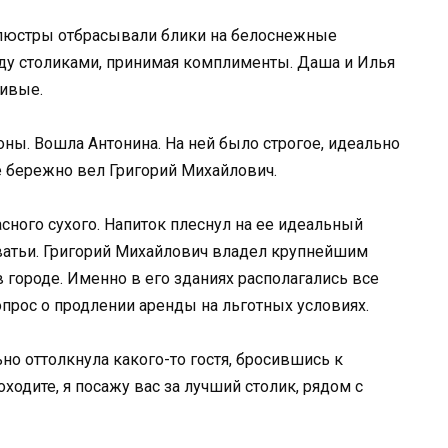
е люстры отбрасывали блики на белоснежные
жду столиками, принимая комплименты. Даша и Илья
ливые.
оны. Вошла Антонина. На ней было строгое, идеально
е бережно вел Григорий Михайлович.
сного сухого. Напиток плеснул на ее идеальный
сватьи. Григорий Михайлович владел крупнейшим
городе. Именно в его зданиях располагались все
опрос о продлении аренды на льготных условиях.
но оттолкнула какого-то гостя, бросившись к
ходите, я посажу вас за лучший столик, рядом с