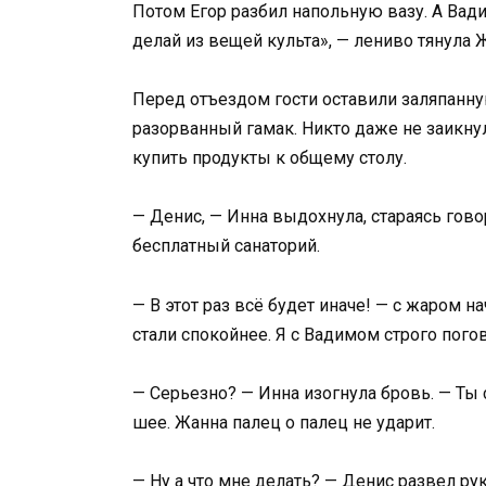
Потом Егор разбил напольную вазу. А Вад
делай из вещей культа», — лениво тянула Ж
Перед отъездом гости оставили заляпанн
разорванный гамак. Никто даже не заикнул
купить продукты к общему столу.
— Денис, — Инна выдохнула, стараясь говор
бесплатный санаторий.
— В этот раз всё будет иначе! — с жаром н
стали спокойнее. Я с Вадимом строго пог
— Серьезно? — Инна изогнула бровь. — Ты
шее. Жанна палец о палец не ударит.
— Ну а что мне делать? — Денис развел рук