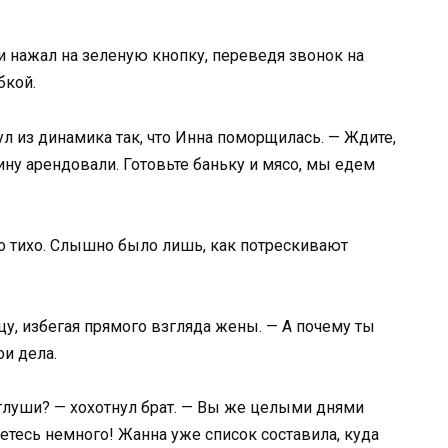
и нажал на зеленую кнопку, переведя звонок на
бкой.
ул из динамика так, что Инна поморщилась. — Ждите,
ину арендовали. Готовьте баньку и мясо, мы едем
но тихо. Слышно было лишь, как потрескивают
у, избегая прямого взгляда жены. — А почему ты
ои дела.
 глуши? — хохотнул брат. — Вы же целыми днями
етесь немного! Жанна уже список составила, куда