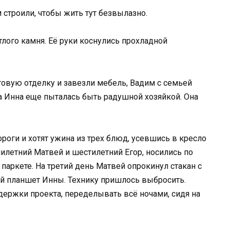
 строили, чтобы жить тут безвылазно.
лого камня. Её руки коснулись прохладной
стовую отделку и завезли мебель, Вадим с семьей
да Инна еще пыталась быть радушной хозяйкой. Она
дороги и хотят ужина из трех блюд, усевшись в кресло
милетний Матвей и шестилетний Егор, носились по
паркете. На третий день Матвей опрокинул стакан с
й планшет Инны. Технику пришлось выбросить.
держки проекта, переделывать всё ночами, сидя на