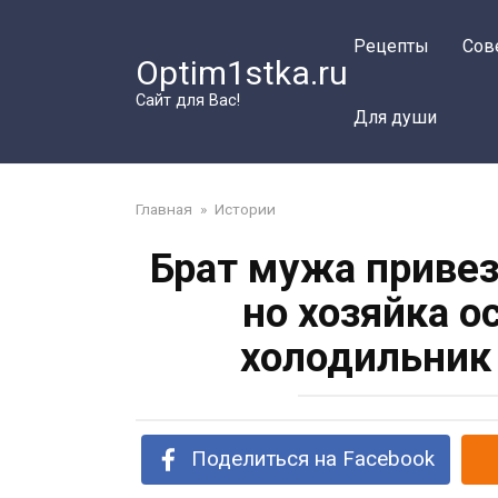
Перейти
к
Рецепты
Сов
Optim1stka.ru
контенту
Сайт для Вас!
Для души
Главная
»
Истории
Брат мужа привез
но хозяйка о
холодильник
Поделиться на Facebook