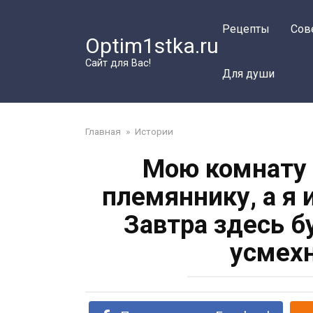
Перейти
к
Рецепты
Сов
Optim1stka.ru
контенту
Сайт для Вас!
Для души
Главная
»
Истории
Мою комнату 
племяннику, а я 
Завтра здесь б
усмехн