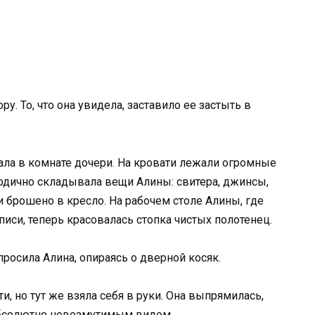
у. То, что она увидела, заставило ее застыть в
вала в комнате дочери. На кровати лежали огромные
одично складывала вещи Алины: свитера, джинсы,
и брошено в кресло. На рабочем столе Алины, где
писи, теперь красовалась стопка чистых полотенец.
просила Алина, опираясь о дверной косяк.
, но тут же взяла себя в руки. Она выпрямилась,
 абсолютно невозмутимым видом.