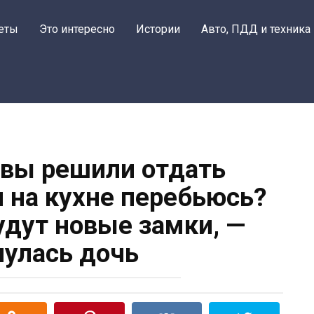
еты
Это интересно
Истории
Авто, ПДД и техника
вы решили отдать
и на кухне перебьюсь?
удут новые замки, —
улась дочь