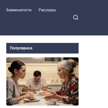
восхищалась свекровь
Знаменитости
Рассказы
нашей новой
квартирой.
Популярное