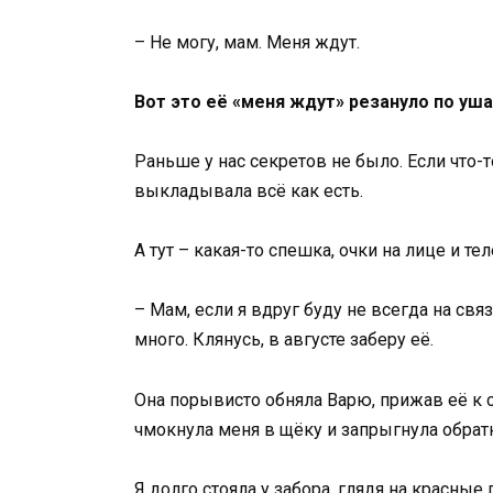
– Не могу, мам. Меня ждут.
Вот это её «меня ждут» резануло по уша
Раньше у нас секретов не было. Если что-то
выкладывала всё как есть.
А тут – какая-то спешка, очки на лице и т
– Мам, если я вдруг буду не всегда на свя
много. Клянусь, в августе заберу её.
Она порывисто обняла Варю, прижав её к с
чмокнула меня в щёку и запрыгнула обратн
Я долго стояла у забора, глядя на красн