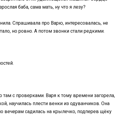
рослая баба, сама мать, ну что я лезу?
ила. Спрашивала про Варю, интересовалась, не
стало, но ровно. А потом звонки стали редкими.
остей.
то там с проверками. Варя к тому времени загорела,
й, научилась плести венки из одуванчиков. Она
 по вечерам садилась на крылечко, подперев щёку