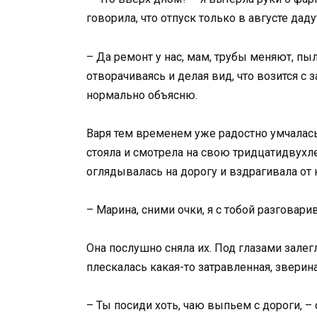
говорила, что отпуск только в августе дадут
– Да ремонт у нас, мам, трубы меняют, пы
отворачиваясь и делая вид, что возится с 
нормально объясню.
Варя тем временем уже радостно умчалась 
стояла и смотрела на свою тридцатидвухл
оглядывалась на дорогу и вздрагивала от 
– Марина, сними очки, я с тобой разговарив
Она послушно сняла их. Под глазами залегл
плескалась какая-то затравленная, зверина
– Ты посиди хоть, чаю выпьем с дороги, – 