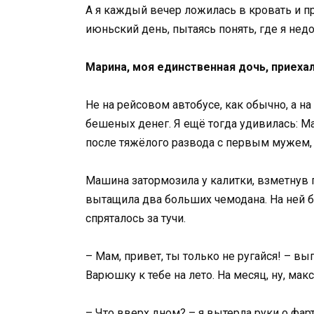
А я каждый вечер ложилась в кровать и п
июньский день, пытаясь понять, где я нед
Марина, моя единственная дочь, приехал
Не на рейсовом автобусе, как обычно, а на
бешеных денег. Я ещё тогда удивилась: М
после тяжёлого развода с первым мужем,
Машина затормозила у калитки, взметнув 
вытащила два больших чемодана. На ней б
спряталось за тучи.
– Мам, привет, ты только не ругайся! – вып
Варюшку к тебе на лето. На месяц, ну, мак
– Что вверх дном? – я вытерла руки о фарт