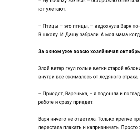
– Ну почему же все, – осторожно ответила 
юг улетают.
– Птицы – это птицы, – вздохнула Варя по
В школу. И Дашу забрали. А моя мама когд
За окном уже вовсю хозяйничал октябрь
Злой ветер гнул голые ветки старой яблон
внутри всё сжималось от ледяного страха,
– Приедет, Варенька, – я подошла и погла
работе и сразу приедет.
Варя ничего не ответила. Только крепче п
перестала плакать и капризничать. Просто