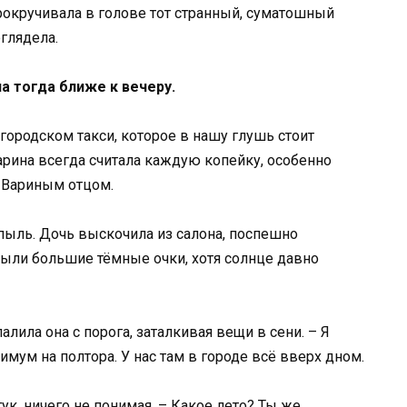
рокручивала в голове тот странный, суматошный
оглядела.
а тогда ближе к вечеру.
 городском такси, которое в нашу глушь стоит
арина всегда считала каждую копейку, особенно
 Вариным отцом.
пыль. Дочь выскочила из салона, поспешно
ыли большие тёмные очки, хотя солнце давно
алила она с порога, заталкивая вещи в сени. – Я
симум на полтора. У нас там в городе всё вверх дном.
ук, ничего не понимая. – Какое лето? Ты же