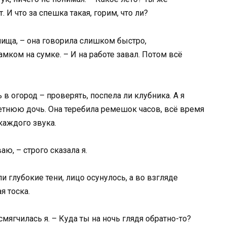
. И что за спешка такая, горим, что ли?
лища, – она говорила слишком быстро,
замком на сумке. – И на работе завал. Потом всё
в огород – проверять, поспела ли клубника. А я
етнюю дочь. Она теребила ремешок часов, всё время
каждого звука.
аю, – строго сказала я.
и глубокие тени, лицо осунулось, а во взгляде
я тоска.
смягчилась я. – Куда ты на ночь глядя обратно-то?