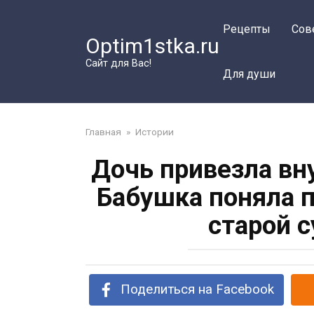
Перейти
к
Рецепты
Сов
Optim1stka.ru
контенту
Сайт для Вас!
Для души
Главная
»
Истории
Дочь привезла вну
Бабушка поняла п
старой 
Поделиться на Facebook