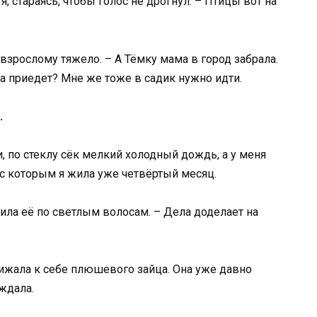
я, стараясь, чтобы голос не дрогнул. – Птицы вот на
-взрослому тяжело. – А Тёмку мама в город забрала.
а приедет? Мне же тоже в садик нужно идти.
.
и, по стеклу сёк мелкий холодный дождь, а у меня
 с которым я жила уже четвёртый месяц.
дила её по светлым волосам. – Дела доделает на
рижала к себе плюшевого зайца. Она уже давно
 ждала.