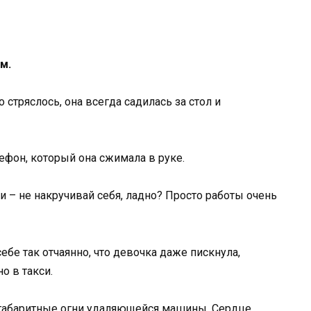
м.
 стряслось, она всегда садилась за стол и
елефон, который она сжимала в руке.
зи – не накручивай себя, ладно? Просто работы очень
ебе так отчаянно, что девочка даже пискнула,
о в такси.
ые габаритные огни удаляющейся машины. Сердце