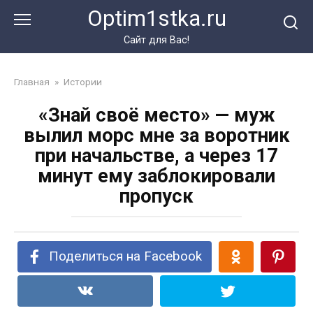
Перейти
Optim1stka.ru
к
контенту
Сайт для Вас!
Главная
»
Истории
«Знай своё место» — муж
вылил морс мне за воротник
при начальстве, а через 17
минут ему заблокировали
пропуск
Поделиться на Facebook