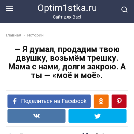
Перейти
Optim1stka.ru
к
контенту
Сайт для Вас!
Главная
»
Истории
— Я думал, продадим твою
двушку, возьмём трешку.
Мама с нами, долги закрою. А
ты — «моё и моё».
Поделиться на Facebook