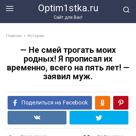
Перейти
Optim1stka.ru
к
контенту
Сайт для Вас!
Главная
»
Истории
— Не смей трогать моих
родных! Я прописал их
временно, всего на пять лет! —
заявил муж.
Поделиться на Facebook