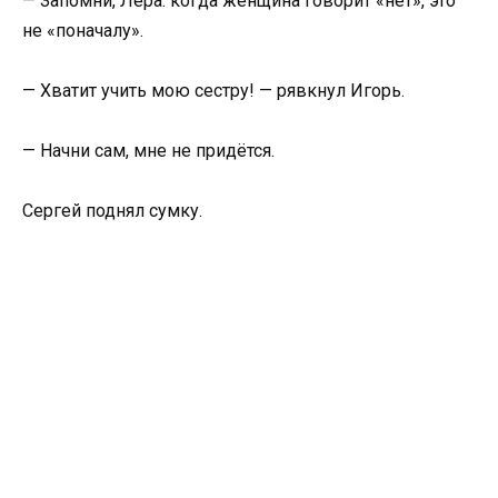
— Запомни, Лера: когда женщина говорит «нет», это
не «поначалу».
— Хватит учить мою сестру! — рявкнул Игорь.
— Начни сам, мне не придётся.
Сергей поднял сумку.