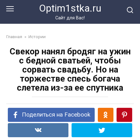
Перейти
Optim1stka.ru
к
контенту
Сайт для Вас!
Главная
»
Истории
Свекор нанял бродяг на ужин
с бедной сватьей, чтобы
сорвать свадьбу. Но на
торжестве спесь богача
слетела из-за ее спутника
Поделиться на Facebook