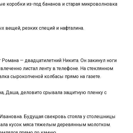
ые коробки из-под бананов и старая микроволновка
х вещей, резких специй и нафталина.
 Романа — двадцатилетний Никита. Он закинул ноги
влеченно листал ленту в телефоне. На стеклянном
алка сырокопченой колбасы прямо на газете.
а, Даша, деловито срывала защитную пленку с
Ивановна. Будущая свекровь стояла у столешницы
ивала кусок мяса тяжелым деревянным молотком.
землялся прямо по камню.