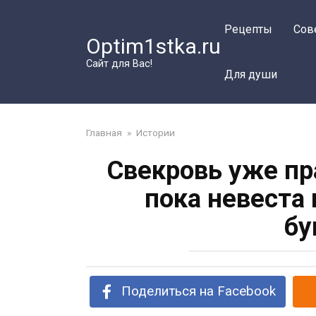
Перейти
к
Рецепты
Сов
Optim1stka.ru
контенту
Сайт для Вас!
Для души
Главная
»
Истории
Свекровь уже пр
пока невеста 
бу
Поделиться на Facebook