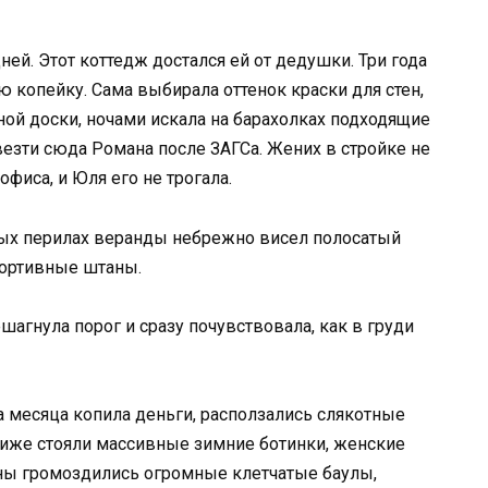
ей. Этот коттедж достался ей от дедушки. Три года
копейку. Сама выбирала оттенок краски для стен,
ной доски, ночами искала на барахолках подходящие
везти сюда Романа после ЗАГСа. Жених в стройке не
офиса, и Юля его не трогала.
ных перилах веранды небрежно висел полосатый
портивные штаны.
агнула порог и сразу почувствовала, как в груди
а месяца копила деньги, расползались слякотные
жиже стояли массивные зимние ботинки, женские
ены громоздились огромные клетчатые баулы,