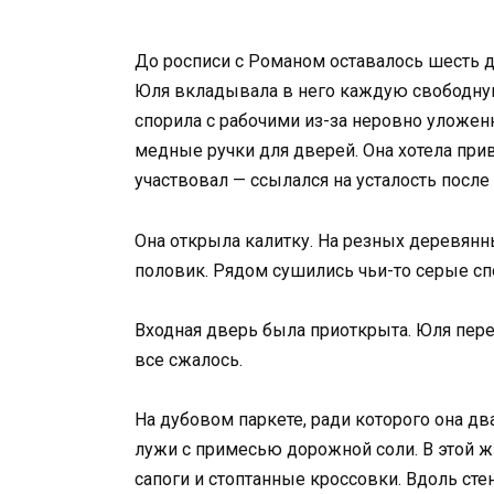
До росписи с Романом оставалось шесть дн
Юля вкладывала в него каждую свободную 
спорила с рабочими из-за неровно уложен
медные ручки для дверей. Она хотела при
участвовал — ссылался на усталость после 
Она открыла калитку. На резных деревян
половик. Рядом сушились чьи-то серые с
Входная дверь была приоткрыта. Юля переш
все сжалось.
На дубовом паркете, ради которого она дв
лужи с примесью дорожной соли. В этой 
сапоги и стоптанные кроссовки. Вдоль ст