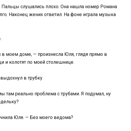
. Пальцы слушались плохо. Она нашла номер Романа
лго. Наконец жених ответил. На фоне играла музыка
.
ся в моем доме, — произнесла Юля, глядя прямо в
и и колотят по моей столешнице.
выдохнул в трубку.
мы там реально проблема с трубами. Я подумал, ну
едельку?
очнила Юля. — Без моего ведома?