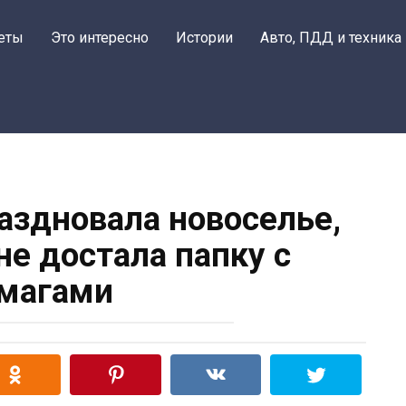
еты
Это интересно
Истории
Авто, ПДД и техника
аздновала новоселье,
не достала папку с
магами