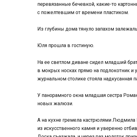
перевязанные бечевкой, какие-то картонн
с пожелтевшим от времени пластиком.
Из глубины дома тянуло запахом залежалы
Юля прошла в гостиную.
На ее светлом диване сидел младший брат
в мокрых носках прямо на подлокотник и у
журнальном столике стояла надкусанная п
У панорамного окна младшая сестра Роман
новых жалюзи.
А на кухне гремела кастрюлями Людмила 
из искусственного камня и уверенно отб
Доска съезжала, и через раз молоток при