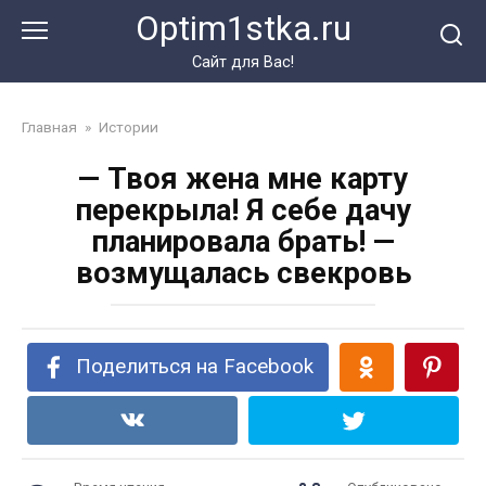
Перейти
Optim1stka.ru
к
контенту
Сайт для Вас!
Главная
»
Истории
— Твоя жена мне карту
перекрыла! Я себе дачу
планировала брать! —
возмущалась свекровь
Поделиться на Facebook