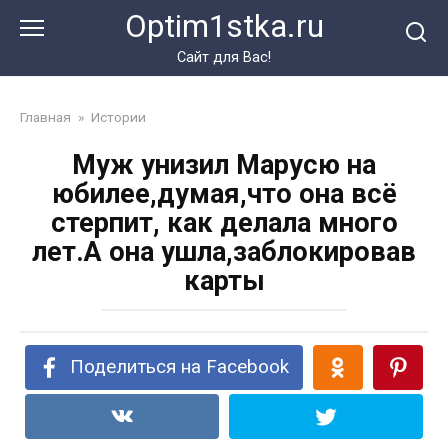
Перейти
Optim1stka.ru
к
контенту
Сайт для Вас!
Главная
»
Истории
Муж унизил Марусю на
юбилее,думая,что она всё
стерпит, как делала много
лет.А она ушла,заблокировав
карты
Поделиться на Facebook