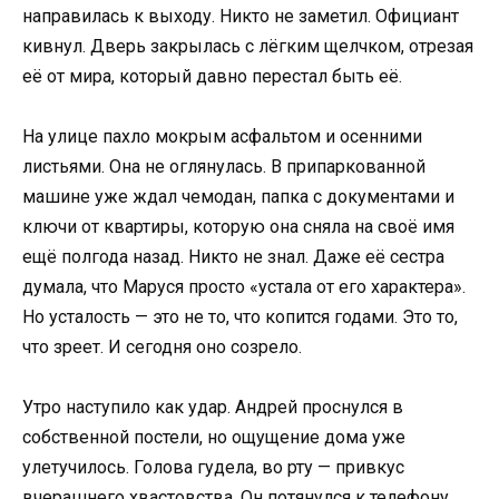
направилась к выходу. Никто не заметил. Официант
кивнул. Дверь закрылась с лёгким щелчком, отрезая
её от мира, который давно перестал быть её.
На улице пахло мокрым асфальтом и осенними
листьями. Она не оглянулась. В припаркованной
машине уже ждал чемодан, папка с документами и
ключи от квартиры, которую она сняла на своё имя
ещё полгода назад. Никто не знал. Даже её сестра
думала, что Маруся просто «устала от его характера».
Но усталость — это не то, что копится годами. Это то,
что зреет. И сегодня оно созрело.
Утро наступило как удар. Андрей проснулся в
собственной постели, но ощущение дома уже
улетучилось. Голова гудела, во рту — привкус
вчерашнего хвастовства. Он потянулся к телефону,