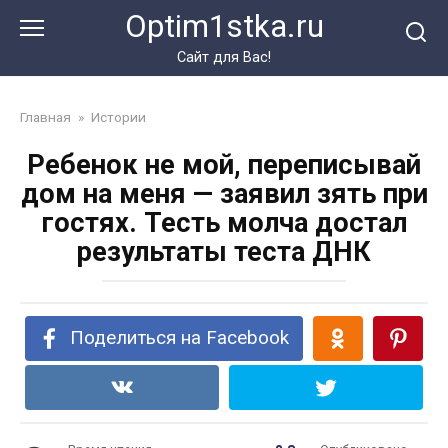
Перейти
Optim1stka.ru
к
контенту
Сайт для Вас!
Главная
»
Истории
Ребенок не мой, переписывай
дом на меня — заявил зять при
гостях. Тесть молча достал
результаты теста ДНК
Поделиться на Facebook