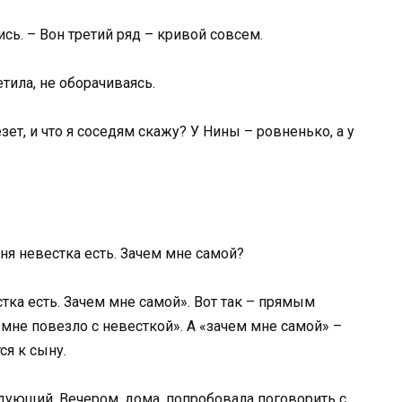
сь. – Вон третий ряд – кривой совсем.
етила, не оборачиваясь.
ет, и что я соседям скажу? У Нины – ровненько, а у
еня невестка есть. Зачем мне самой?
стка есть. Зачем мне самой». Вот так – прямым
«мне повезло с невесткой». А «зачем мне самой» –
ся к сыну.
едующий. Вечером, дома, попробовала поговорить с