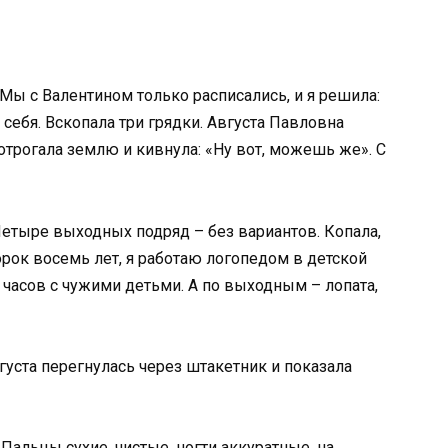
Мы с Валентином только расписались, и я решила:
себя. Вскопала три грядки. Августа Павловна
отрогала землю и кивнула: «Ну вот, можешь же». С
етыре выходных подряд – без вариантов. Копала,
сорок восемь лет, я работаю логопедом в детской
 часов с чужими детьми. А по выходным – лопата,
вгуста перегнулась через штакетник и показала
 Пальцы сухие, чистые, ногти аккуратные, на