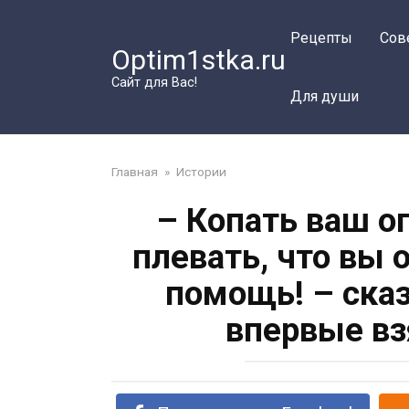
Перейти
к
Рецепты
Сов
Optim1stka.ru
контенту
Сайт для Вас!
Для души
Главная
»
Истории
– Копать ваш о
плевать, что вы
помощь! – сказ
впервые вз