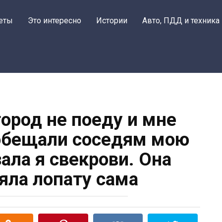
Поделитьс
еты
Это интересно
Истории
Авто, ПДД и техника
город не поеду и мне
 обещали соседям мою
ала я свекрови. Она
яла лопату сама