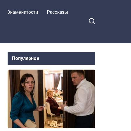
я на Facebook
настояла свекровь,
Знаменитости
Рассказы
но через месяц сын
молча собирал вещи
в ее однушку
Популярное