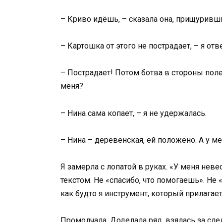
– Криво идёшь, – сказала она, прищуривши
– Картошка от этого не пострадает, – я отв
– Пострадает! Потом ботва в стороны полез
меня?
– Нина сама копает, – я не удержалась.
– Нина – деревенская, ей положено. А у м
Я замерла с лопатой в руках. «У меня неве
текстом. Не «спасибо, что помогаешь». Не 
как будто я инструмент, который прилагает
Промолчала. Доделала ряд, взялась за сл