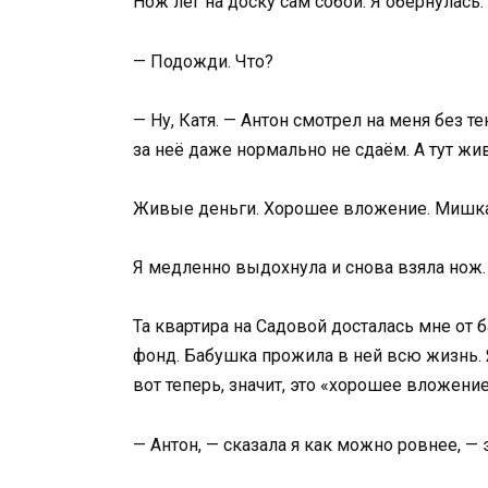
Нож лёг на доску сам собой. Я обернулась.
— Подожди. Что?
— Ну, Катя. — Антон смотрел на меня без т
за неё даже нормально не сдаём. А тут ж
Живые деньги. Хорошее вложение. Мишка
Я медленно выдохнула и снова взяла нож. 
Та квартира на Садовой досталась мне от б
фонд. Бабушка прожила в ней всю жизнь. 
вот теперь, значит, это «хорошее вложени
— Антон, — сказала я как можно ровнее, — 