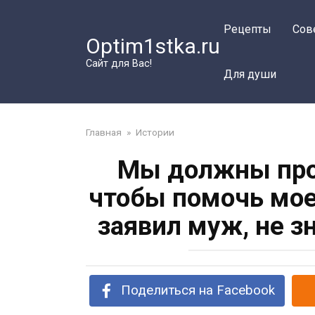
Перейти
к
Рецепты
Сов
Optim1stka.ru
контенту
Сайт для Вас!
Для души
Главная
»
Истории
Мы должны прод
чтобы помочь мое
заявил муж, не з
Поделиться на Facebook