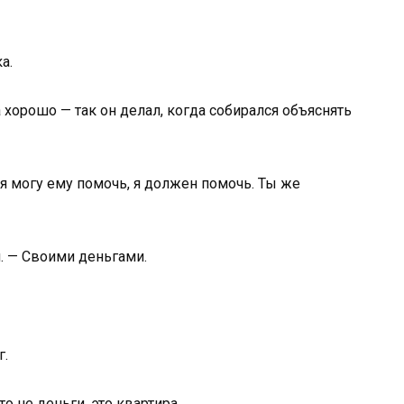
а.
а хорошо — так он делал, когда собирался объяснять
 я могу ему помочь, я должен помочь. Ты же
. — Своими деньгами.
г.
то не деньги, это квартира.