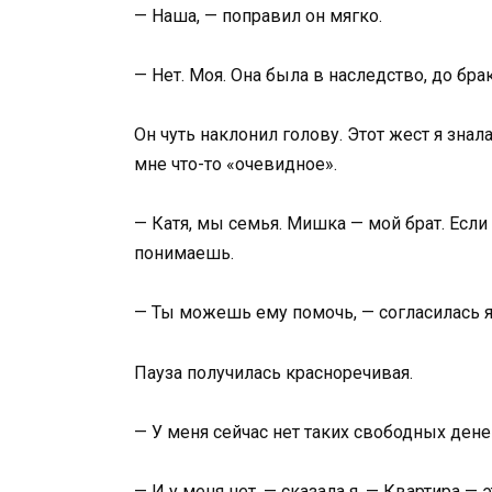
— Наша, — поправил он мягко.
— Нет. Моя. Она была в наследство, до брак
Он чуть наклонил голову. Этот жест я знал
мне что-то «очевидное».
— Катя, мы семья. Мишка — мой брат. Если
понимаешь.
— Ты можешь ему помочь, — согласилась я
Пауза получилась красноречивая.
— У меня сейчас нет таких свободных дене
— И у меня нет, — сказала я. — Квартира — э