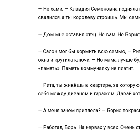
— Не хами, — Клавдия Семёновна подняла п
свалился, а ты королеву строишь. Мы семь
— Дом мне оставил отец. Не вам. Не Борису
— Салон мог бы кормить всю семью, — Рита,
окна и крутила ключи. — Но мама лучше бу
«память». Память коммуналку не платит.
— Рита, ты живёшь в квартире, за которую 
себя между диваном и гаражом. Давай хот
— А меня зачем приплела? — Борис покрасн
— Работал, Борь. На нервах у всех. Очень с