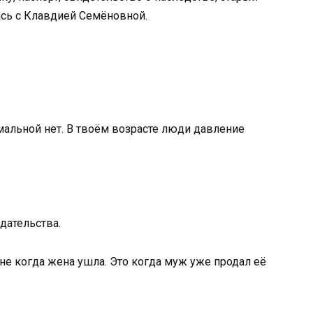
ась с Клавдией Семёновной.
мальной нет. В твоём возрасте люди давление
едательства.
 не когда жена ушла. Это когда муж уже продал её