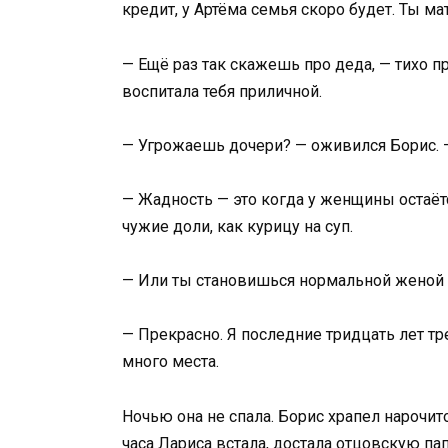
кредит, у Артёма семья скоро будет. Ты м
— Ещё раз так скажешь про деда, — тихо п
воспитала тебя приличной.
— Угрожаешь дочери? — оживился Борис. —
— Жадность — это когда у женщины остаётс
чужие доли, как курицу на суп.
— Или ты становишься нормальной женой и
— Прекрасно. Я последние тридцать лет тр
много места.
Ночью она не спала. Борис храпел нарочито
часа Лариса встала, достала отцовскую пап