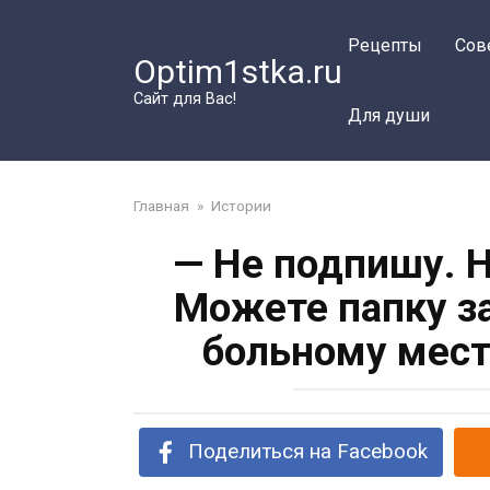
Перейти
к
Рецепты
Сов
Optim1stka.ru
контенту
Сайт для Вас!
Для души
Главная
»
Истории
— Не подпишу. Н
Можете папку з
больному мест
Поделиться на Facebook