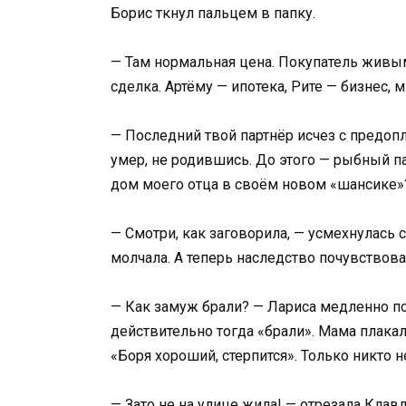
Борис ткнул пальцем в папку.
— Там нормальная цена. Покупатель живым
сделка. Артёму — ипотека, Рите — бизнес, 
— Последний твой партнёр исчез с предопл
умер, не родившись. До этого — рыбный п
дом моего отца в своём новом «шансике»
— Смотри, как заговорила, — усмехнулась 
молчала. А теперь наследство почувствовал
— Как замуж брали? — Лариса медленно п
действительно тогда «брали». Мама плакал
«Боря хороший, стерпится». Только никто н
— Зато не на улице жила! — отрезала Клав