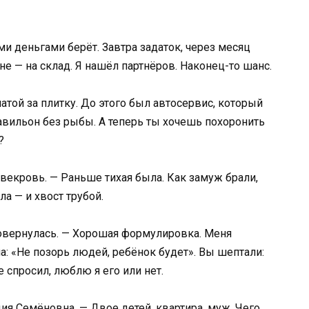
и деньгами берёт. Завтра задаток, через месяц
мне — на склад. Я нашёл партнёров. Наконец-то шанс.
атой за плитку. До этого был автосервис, который
авильон без рыбы. А теперь ты хочешь похоронить
?
свекровь. — Раньше тихая была. Как замуж брали,
а — и хвост трубой.
овернулась. — Хорошая формулировка. Меня
а: «Не позорь людей, ребёнок будет». Вы шептали:
е спросил, люблю я его или нет.
дия Семёновна. — Двое детей, квартира, муж. Чего