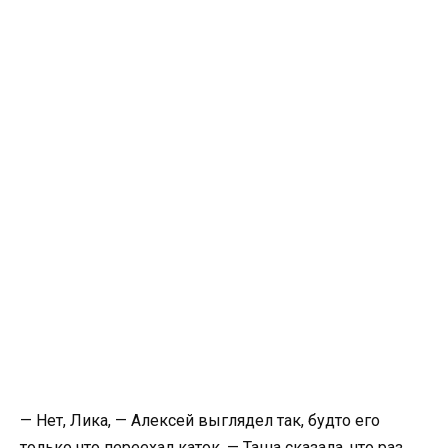
— Нет, Лика, — Алексей выглядел так, будто его
только что переехал каток. — Таша сказала, что раз