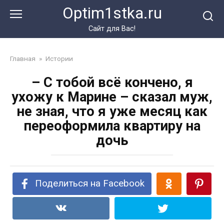
Перейти
Optim1stka.ru
к
контенту
Сайт для Вас!
Главная
»
Истории
– С тобой всё кончено, я
ухожу к Марине – сказал муж,
не зная, что я уже месяц как
переоформила квартиру на
дочь
Поделиться на Facebook