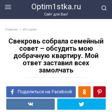
Перейти
Optim1stka.ru
к
контенту
Сайт для Вас!
Главная
»
Истории
Свекровь собрала семейный
совет – обсудить мою
добрачную квартиру. Мой
ответ заставил всех
замолчать
Поделиться на Facebook