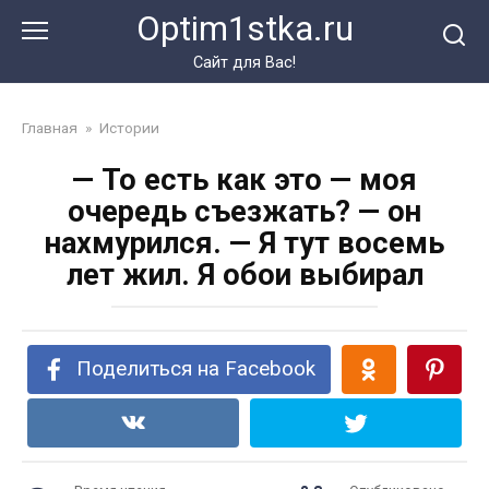
Перейти
Optim1stka.ru
к
контенту
Сайт для Вас!
Главная
»
Истории
— То есть как это — моя
очередь съезжать? — он
нахмурился. — Я тут восемь
лет жил. Я обои выбирал
Поделиться на Facebook