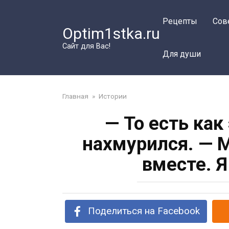
Перейти
к
Рецепты
Сов
Optim1stka.ru
контенту
Сайт для Вас!
Для души
Главная
»
Истории
— То есть как
нахмурился. — 
вместе. 
Поделиться на Facebook