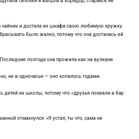
ащупала тапочки и вышла в коридор, стараясь не
ла чайник и достала из шкафа свою любимую кружку
брасывать было жалко, потому что она досталась ей
 Последние полгода она прожила как на вулкане.
но, не в одночасье — оно копилось годами…
ь детей из школы, потому что «друзья позвали в бар
анной отмахнулся: «Я устал, ты что, сама не