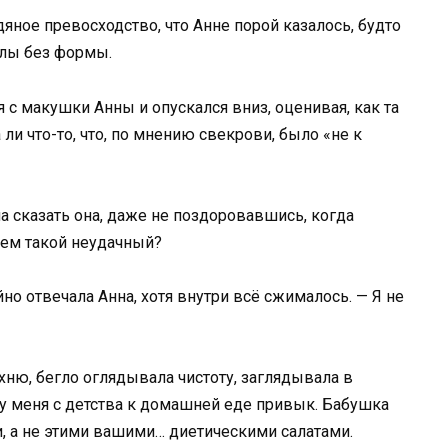
дяное превосходство, что Анне порой казалось, будто
олы без формы.
с макушки Анны и опускался вниз, оценивая, как та
 ли что-то, что, по мнению свекрови, было «не к
ла сказать она, даже не поздоровавшись, когда
рем такой неудачный?
но отвечала Анна, хотя внутри всё сжималось. — Я не
ухню, бегло оглядывала чистоту, заглядывала в
 у меня с детства к домашней еде привык. Бабушка
, а не этими вашими… диетическими салатами.