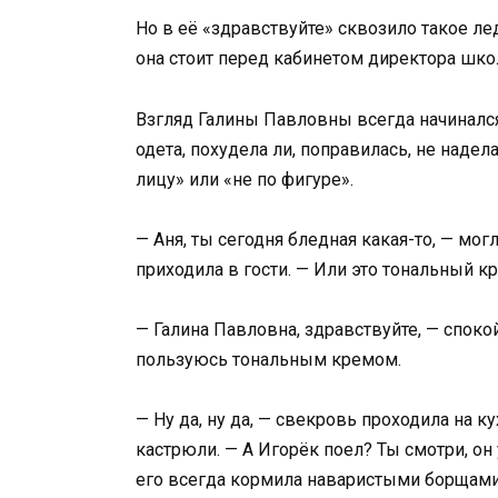
Но в её «здравствуйте» сквозило такое ле
она стоит перед кабинетом директора шк
Взгляд Галины Павловны всегда начинался 
одета, похудела ли, поправилась, не надела
лицу» или «не по фигуре».
— Аня, ты сегодня бледная какая-то, — мог
приходила в гости. — Или это тональный к
— Галина Павловна, здравствуйте, — спокой
пользуюсь тональным кремом.
— Ну да, ну да, — свекровь проходила на к
кастрюли. — А Игорёк поел? Ты смотри, он
его всегда кормила наваристыми борщами