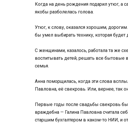
Когда на день рождения подарил утюг, а са
якобы разболелась голова.
Утюг, к слову, оказался хорошим, дорогим.
бы умел выбирать технику, которая будет д
С женщинами, казалось, работала та же схем
воспитывать детей, решать все бытовые во
семья.
Анна поморщилась, когда эти слова всплыл
Павловна, её свекровь. Или, вернее, так о
Первые годы после свадьбы свекровь была
враждебна — Галина Павловна считала се
старшим бухгалтером в каком-то НИИ, и от