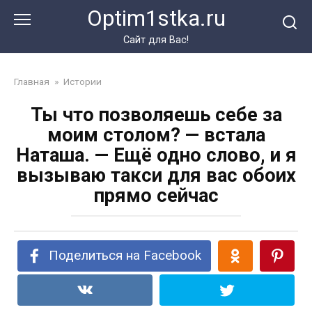
Перейти
Optim1stka.ru
к
контенту
Сайт для Вас!
Главная
»
Истории
Ты что позволяешь себе за
моим столом? — встала
Наташа. — Ещё одно слово, и я
вызываю такси для вас обоих
прямо сейчас
Поделиться на Facebook