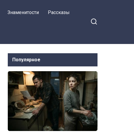
моя сестра его
Знаменитости
Рассказы
бросила. А мне он не
нужен…
Популярное