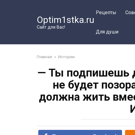
Перейти
к
Рецепты
Сов
Optim1stka.ru
контенту
Сайт для Вас!
Для души
Главная
»
Истории
— Ты подпишешь д
не будет позор
должна жить вмес