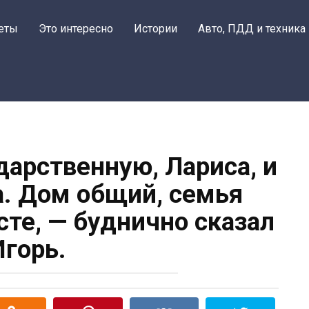
еты
Это интересно
Истории
Авто, ПДД и техника
арственную, Лариса, и
а. Дом общий, семья
те, — буднично сказал
Игорь.