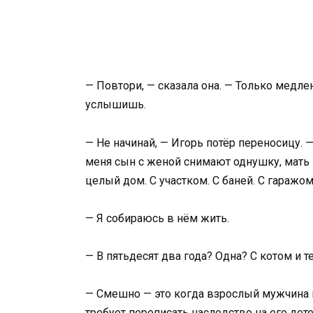
— Повтори, — сказала она. — Только медле
услышишь.
— Не начинай, — Игорь потёр переносицу. —
меня сын с женой снимают однушку, мать м
целый дом. С участком. С баней. С гаражом
— Я собираюсь в нём жить.
— В пятьдесят два года? Одна? С котом и т
— Смешно — это когда взрослый мужчина п
требует переписать наследство на его дете